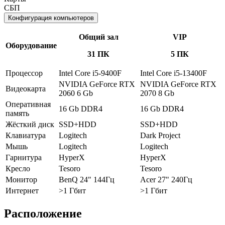
СБП
Конфигурация компьютеров
Общий зал
VIP
Оборудование
31 ПК
5 ПК
Процессор
Intel Core i5-9400F
Intel Core i5-13400F
NVIDIA GeForce RTX
NVIDIA GeForce RTX
Видеокарта
2060 6 Gb
2070 8 Gb
Оперативная
16 Gb DDR4
16 Gb DDR4
память
Жёсткий диск
SSD+HDD
SSD+HDD
Клавиатура
Logitech
Dark Project
Мышь
Logitech
Logitech
Гарнитура
HyperX
HyperX
Кресло
Tesoro
Tesoro
Монитор
BenQ 24" 144Гц
Acer 27" 240Гц
Интернет
>1 Гбит
>1 Гбит
Расположение