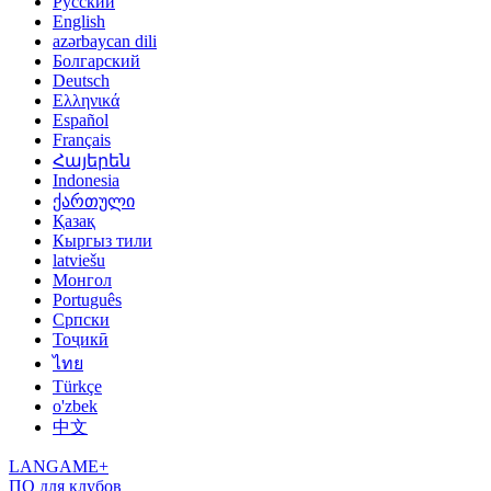
Русский
English
azərbaycan dili
Болгарский
Deutsch
Ελληνικά
Español
Français
Հայերեն
Indonesia
ქართული
Қазақ
Кыргыз тили
latviešu
Монгол
Português
Српски
Тоҷикӣ
ไทย
Türkçe
o'zbek
中文
LANGAME+
ПО для клубов