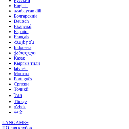
Русский
English
azərbaycan dili
Болгарский
Deutsch
Ελληνικά
Español
Français
Հայերեն
Indonesia
ქართული
Қазақ
Кыргыз тили
latviešu
Монгол
Português
Српски
Тоҷикӣ
ไทย
Türkçe
o'zbek
中文
LANGAME+
ПО для клубов