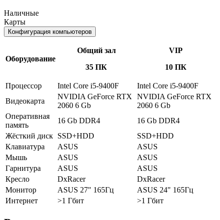
Наличные
Карты
Конфигурация компьютеров
Общий зал
VIP
Оборудование
35 ПК
10 ПК
Процессор
Intel Core i5-9400F
Intel Core i5-9400F
NVIDIA GeForce RTX
NVIDIA GeForce RTX
Видеокарта
2060 6 Gb
2060 6 Gb
Оперативная
16 Gb DDR4
16 Gb DDR4
память
Жёсткий диск
SSD+HDD
SSD+HDD
Клавиатура
ASUS
ASUS
Мышь
ASUS
ASUS
Гарнитура
ASUS
ASUS
Кресло
DxRacer
DxRacer
Монитор
ASUS 27" 165Гц
ASUS 24" 165Гц
Интернет
>1 Гбит
>1 Гбит