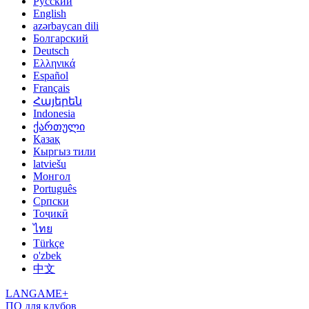
Русский
English
azərbaycan dili
Болгарский
Deutsch
Ελληνικά
Español
Français
Հայերեն
Indonesia
ქართული
Қазақ
Кыргыз тили
latviešu
Монгол
Português
Српски
Тоҷикӣ
ไทย
Türkçe
o'zbek
中文
LANGAME+
ПО для клубов