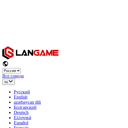
Все города
ru
Русский
English
azərbaycan dili
Болгарский
Deutsch
Ελληνικά
Español
Français