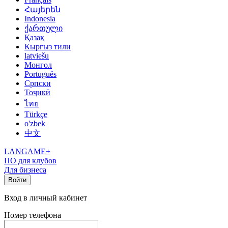
Հայերեն
Indonesia
ქართული
Қазақ
Кыргыз тили
latviešu
Монгол
Português
Српски
Тоҷикӣ
ไทย
Türkçe
o'zbek
中文
LANGAME+
ПО для клубов
Для бизнеса
Войти
Вход в личный кабинет
Номер телефона