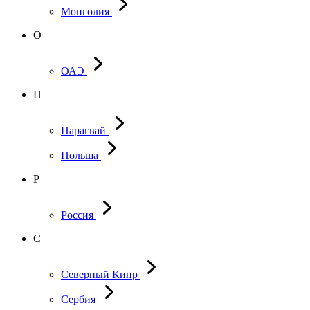
Монголия
О
ОАЭ
П
Парагвай
Польша
Р
Россия
С
Северный Кипр
Сербия