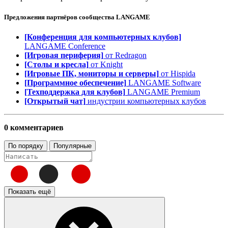
Предложения партнёров сообщества
LANGAME
[Конференция для компьютерных клубов]
LANGAME Conference
[Игровая периферия]
от Redragon
[Столы и кресла]
от Knight
[Игровые ПК, мониторы и серверы]
от Hispida
[Программное обеспечение]
LANGAME Software
[Техподдержка для клубов]
LANGAME Premium
[Открытый чат]
индустрии компьютерных клубов
0 комментариев
По порядку
Популярные
Показать ещё