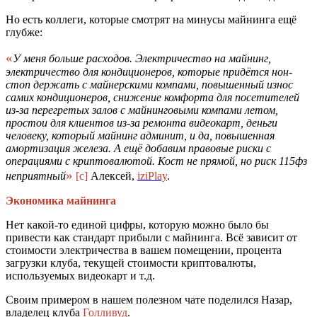
Но есть коллеги, которые смотрят на минусы майнинга ещё
глубже:
«
У меня больше расходов. Электричество на майнинг,
электричество для кондиционеров, которые придётся нон-
стоп держать с майнерскими компами, повышенный износ
самих кондиционеров, снижение комфорта для посетителей
из-за перегретых залов с майнинговыми компами летом,
простои для клиентов из-за ремонта видеокарт, деньги
человеку, который майнинг админит, и да, повышенная
амортизация железа. А ещё добавим правовые риски с
операциями с криптовалютой. Кост не прямой, но риск 115фз
»
неприятный
[c]
Алексей,
iziPlay
.
Экономика майнинга
Нет какой-то единой цифры, которую можно было бы
привести как стандарт прибыли с майнинга. Всё зависит от
стоимости электричества в вашем помещении, процента
загрузки клуба, текущей стоимости криптовалюты,
используемых видеокарт и т.д.
Своим примером в нашем полезном чате поделился Назар,
владелец клуба
Голливуд
.