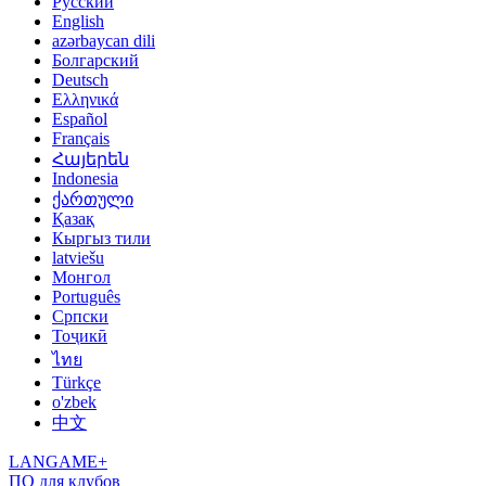
Русский
English
azərbaycan dili
Болгарский
Deutsch
Ελληνικά
Español
Français
Հայերեն
Indonesia
ქართული
Қазақ
Кыргыз тили
latviešu
Монгол
Português
Српски
Тоҷикӣ
ไทย
Türkçe
o'zbek
中文
LANGAME+
ПО для клубов