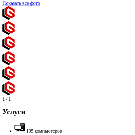
Показать все фото
1
/
1
Услуги
105 компьютеров