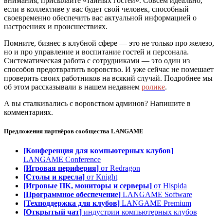
внимания, присылайте «тайных гостей». Совсем идеально,
если в коллективе у вас будет свой человек, способный
своевременно обеспечить вас актуальной информацией о
настроениях и происшествиях.
Помните, бизнес в клубной сфере — это не только про железо,
но и про управление и воспитание гостей и персонала.
Систематическая работа с сотрудниками — это один из
способов предотвратить воровство. И уже сейчас не помешает
проверить своих работников на всякий случай. Подробнее мы
об этом рассказывали в нашем недавнем
ролике
.
А вы сталкивались с воровством админов? Напишите в
комментариях.
Предложения партнёров сообщества
LANGAME
[Конференция для компьютерных клубов]
LANGAME Conference
[Игровая периферия]
от Redragon
[Столы и кресла]
от Knight
[Игровые ПК, мониторы и серверы]
от Hispida
[Программное обеспечение]
LANGAME Software
[Техподдержка для клубов]
LANGAME Premium
[Открытый чат]
индустрии компьютерных клубов