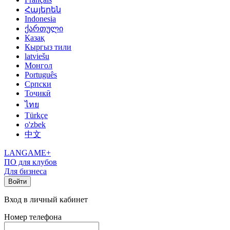
Հայերեն
Indonesia
ქართული
Қазақ
Кыргыз тили
latviešu
Монгол
Português
Српски
Тоҷикӣ
ไทย
Türkçe
o'zbek
中文
LANGAME+
ПО для клубов
Для бизнеса
Войти
Вход в личный кабинет
Номер телефона