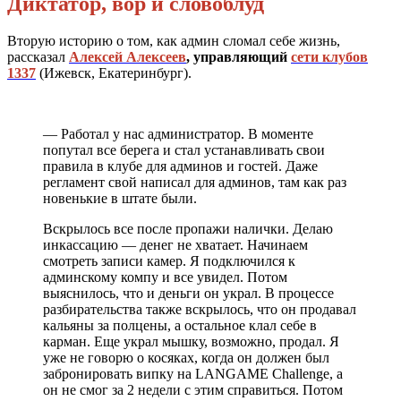
Диктатор, вор и словоблуд
Вторую историю о том, как админ сломал себе жизнь,
рассказал
Алексей Алексеев
, управляющий
сети клубов
1337
(Ижевск, Екатеринбург).
— Работал у нас администратор. В моменте
попутал все берега и стал устанавливать свои
правила в клубе для админов и гостей. Даже
регламент свой написал для админов, там как раз
новенькие в штате были.
Вскрылось все после пропажи налички. Делаю
инкассацию — денег не хватает. Начинаем
смотреть записи камер. Я подключился к
админскому компу и все увидел. Потом
выяснилось, что и деньги он украл. В процессе
разбирательства также вскрылось, что он продавал
кальяны за полцены, а остальное клал себе в
карман. Еще украл мышку, возможно, продал. Я
уже не говорю о косяках, когда он должен был
забронировать випку на LANGAME Challenge, а
он не смог за 2 недели с этим справиться. Потом