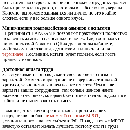
испытательного срока к новоиспеченному сотруднику должен
быть приставлен куратор, в котором вы абсолютно уверены.
Конечно, вы можете заниматься им лично, но это крайне
сложно, если у вас больше одного клуба.
Минимизация взаимодействия админов с деньгами
IT-решения от LANGAME позволяют практически полностью
исключить админа из денежных цепочек. Так, гости могут
пополнить свой баланс по QR-коду в личном кабинете,
мобильном приложении, админском планшете или на
терминале
. Последний, кстати, будет полезен, если гость
пришел с наличкой.
Достойная оплата труда
Зачастую админы оправдывают свое воровство низкой
зарплатой. Хотя это оправдание не выдерживает никакой
критики, зерно истины в нем все же имеется. Чем выше
зарплата ваших сотрудников, тем больше шансов найти
надежного человека, который будет ответственно подходить к
работе и не станет залезать в кассу.
Помните, что с точки зрения закона зарплата ваших
сотрудников вообще
не может быть ниже МРОТ
,
установленного в вашем субъекте РФ. Правда, тот же МРОТ
зачастую оставляет желать лучшего, поэтому оплата труда