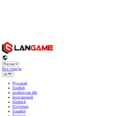
Все города
ru
Русский
English
azərbaycan dili
Болгарский
Deutsch
Ελληνικά
Español
Français