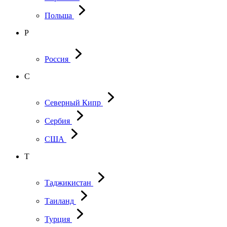
Польша
Р
Россия
С
Северный Кипр
Сербия
США
Т
Таджикистан
Таиланд
Турция