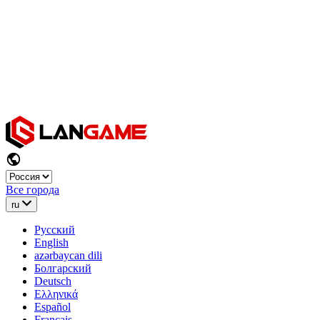
Все города
ru
Русский
English
azərbaycan dili
Болгарский
Deutsch
Ελληνικά
Español
Français