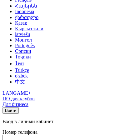
Հայերեն
Indonesia
ქართული
Қазақ
Кыргыз тили
latviešu
Монгол
Português
Српски
Тоҷикӣ
ไทย
Türkçe
o'zbek
中文
LANGAME+
ПО для клубов
Для бизнеса
Войти
Вход в личный кабинет
Номер телефона