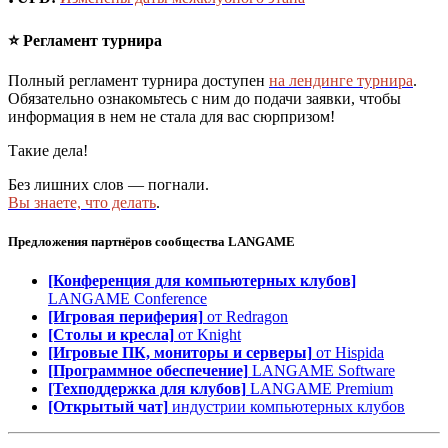
⭐️ Регламент турнира
Полный регламент турнира доступен
на лендинге турнира
.
Обязательно ознакомьтесь с ним до подачи заявки, чтобы
информация в нем не стала для вас сюрпризом!
Такие дела!
Без лишних слов — погнали.
Вы знаете, что делать
.
Предложения партнёров сообщества
LANGAME
[Конференция для компьютерных клубов]
LANGAME Conference
[Игровая периферия]
от Redragon
[Столы и кресла]
от Knight
[Игровые ПК, мониторы и серверы]
от Hispida
[Программное обеспечение]
LANGAME Software
[Техподдержка для клубов]
LANGAME Premium
[Открытый чат]
индустрии компьютерных клубов