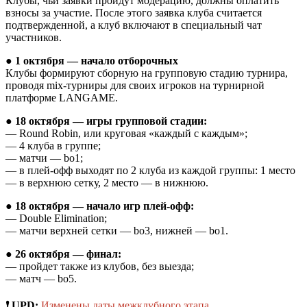
Клубы, чьи заявки пройдут модерацию, должны оплатить
взносы за участие. После этого заявка клуба считается
подтвержденной, а клуб включают в специальный чат
участников.
● 1 октября — начало отборочных
Клубы формируют сборную на групповую стадию турнира,
проводя mix-турниры для своих игроков на турнирной
платформе LANGAME.
● 18 октября — игры групповой стадии:
— Round Robin, или круговая «каждый с каждым»;
— 4 клуба в группе;
— матчи — bo1;
— в плей-офф выходят по 2 клуба из каждой группы: 1 место
— в верхнюю сетку, 2 место — в нижнюю.
● 18 октября — начало игр плей-офф:
— Double Elimination;
— матчи верхней сетки — bo3, нижней — bo1.
● 26 октября — финал:
— пройдет также из клубов, без выезда;
— матч — bo5.
❗️ UPD:
Изменены даты межклубного этапа