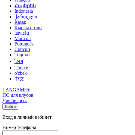
Հայերեն
Indonesia
ქართული
Қазақ
Кыргыз тили
latviešu
Монгол
Português
Српски
Тоҷикӣ
ไทย
Türkçe
o'zbek
中文
LANGAME+
ПО для клубов
Для бизнеса
Войти
Вход в личный кабинет
Номер телефона