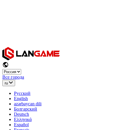
Все города
ru
Русский
English
azərbaycan dili
Болгарский
Deutsch
Ελληνικά
Español
Français