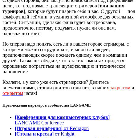
С одной стороны, они могут использоваться под профильные
цели, т.е. под прямые трансляции стримеров
[или ваших
турниров]
, которые будут пиарить себя и вас. С другой — под
комфортный гейминг в уединенной атмосфере для остальных
гостей. Ситуаций, где такая фича будет востребована,
предостаточно, поэтому подумать, нужна ли она вам,
однозначно стоит.
Но сперва надо понять, есть ли в вашем городе стримеры, с
которыми можно сотрудничать, и много ли людей,
предпочитающих скорее посидеть одному, чем в компании
друзей. Также не забудьте, что в таких комнатах придется
хорошенько потратиться на шумоизоляцию и техническое
наполнение.
Коллеги, а у кого уже есть стримерские? Делитесь
впечатлениями, стоили они того или нет, в наших
закрытом
и
открытом
чатах!
Предложения партнёров сообщества
LANGAME
[Конференция для компьютерных клубов]
LANGAME Conference
[Игровая периферия]
от Redragon
[Столы и кресла]
от Knight