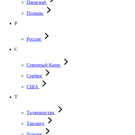
Парагвай
Польша
Р
Россия
С
Северный Кипр
Сербия
США
Т
Таджикистан
Таиланд
Турция