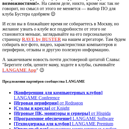
возможностями!»
. На самом деле, никто, кроме нас так не
говорит, но смысл от этого не меняется — выбор ПО для
клуба Бустера одобряем 😌
И если вы в ближайшее время не собираетесь в Москву, но
желание узнать о клубе все подробности от этого не
становится меньше, заглядывайте на его персональную
страницу
RAVE by BUSTER
на нашем агрегаторе. Там будем
собирать все фото, видео, характеристики компьютеров и
периферии, отзывы и другую полезную информацию.
А заканчиваем новость почти достоверной цитатой Славы:
"Берегите себя, цените маму, ходите в клубы, скачивайте
LANGAME App
" 😉
Предложения партнёров сообщества
LANGAME
[Конференция для компьютерных клубов]
LANGAME Conference
[Игровая периферия]
от Redragon
[Столы и кресла]
от Knight
[Игровые ПК, мониторы и серверы]
от Hispida
[Программное обеспечение]
LANGAME Software
[Техподдержка для клубов]
LANGAME Premium
[Открытый чат]
индустрии компьютерных клубов