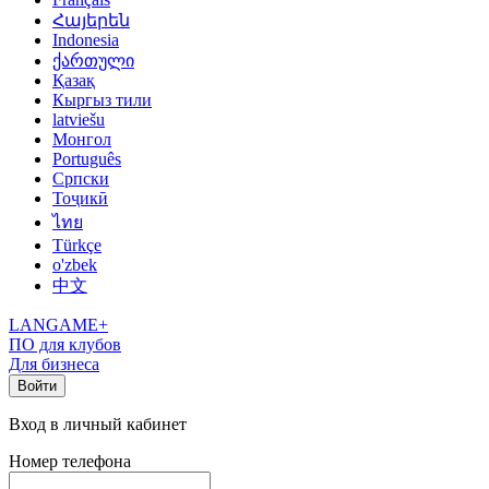
Հայերեն
Indonesia
ქართული
Қазақ
Кыргыз тили
latviešu
Монгол
Português
Српски
Тоҷикӣ
ไทย
Türkçe
o'zbek
中文
LANGAME+
ПО для клубов
Для бизнеса
Войти
Вход в личный кабинет
Номер телефона