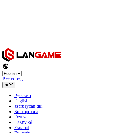
Все города
ru
Русский
English
azərbaycan dili
Болгарский
Deutsch
Ελληνικά
Español
Français