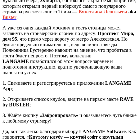
Буквально вчера,
28 марта
, состоялось закрытое мероприятие,
которым открыли первый киберклуб самого популярного
стримера русскоязычного Твича —
Вячеслава Леонтьева
aka
Buster
.
А уже сегодня каждый москвич и гость столицы может
заглянуть на стримерский огонёк по адресу:
Проспект Мира,
дом 95
, что прямо через дорогу от метро Алексеевская. Но
будьте предельно внимательны, ведь величина звезды
Полковника Бустеренко наводит на мнение, что пробиться в
гости будет непросто. Поэтому коллектив
LANGAME
позаботился об этом вопросе заранее и
подготовил инструкцию, кратно увеличивающую ваши
шансы на успех:
1. Скачиваете и регистрируетесь в приложении
LANGAME
App
;
2. Открываете список клубов, видите на первом месте
RAVE
by BUSTER
;
3. Жмёте кнопку
«Забронировать»
и оказываетесь чуть ближе
к любимому стримеру!
Да, вот так легко благодаря выбору
LANGAME Software
. Как
говорится,
«Крутому клубу — крутой софт с крутыми