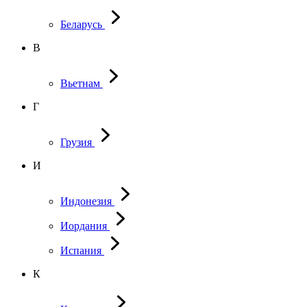
Беларусь
В
Вьетнам
Г
Грузия
И
Индонезия
Иордания
Испания
К