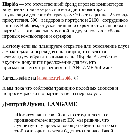
Hispida
— это отечественный бренд игровых компьютеров,
запущенный на базе российского дистрибьютора с
внушающим доверие бэкграундом: 30 лет на рынке, 23 города
присутствия, 500+ вендоров в портфеле и 2100+ сотрудников
в штате. В общем, опуская лишнюю скромность, наш новый
партнёр — это как сын маминой подруги, только в сборке
игровых компьютеров и серверов.
Поэтому если вы планируете открытие или обновление клуба,
а может даже и перевод его на гибрид, то всячески
рекомендуем обратить внимание на Hispida. А особенно
вкусным получится предложение для тех, кто
присматривается к решениям от LANGAME Software.
Заглядывайте на
langame.ru/hispida
😉
А мы пока что соблюдём традицию подобных анонсов и
попросим рассказа о партнёрстве из первых уст.
Дмитрий Лукин, LANGAME
«Помятуя наш первый опыт сотрудничества с
производителем игровых ПК, мы решили, что
лучше пусть у проекта вообще не будет партнёра в
этой категории, нежели будет кто попало. Такой