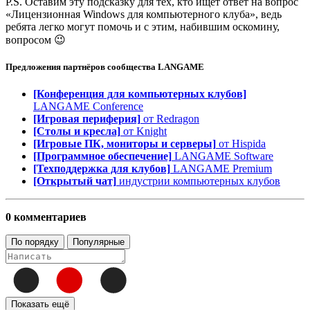
P.S. Оставим эту подсказку для тех, кто ищет ответ на вопрос
«Лицензионная Windows для компьютерного клуба», ведь
ребята легко могут помочь и с этим, набившим оскомину,
вопросом 😉
Предложения партнёров сообщества
LANGAME
[Конференция для компьютерных клубов]
LANGAME Conference
[Игровая периферия]
от Redragon
[Столы и кресла]
от Knight
[Игровые ПК, мониторы и серверы]
от Hispida
[Программное обеспечение]
LANGAME Software
[Техподдержка для клубов]
LANGAME Premium
[Открытый чат]
индустрии компьютерных клубов
0 комментариев
По порядку
Популярные
Показать ещё