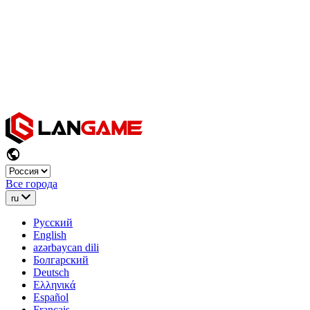
Все города
ru
Русский
English
azərbaycan dili
Болгарский
Deutsch
Ελληνικά
Español
Français