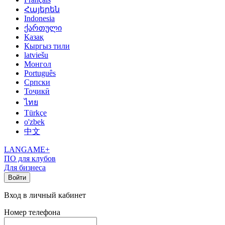
Հայերեն
Indonesia
ქართული
Қазақ
Кыргыз тили
latviešu
Монгол
Português
Српски
Тоҷикӣ
ไทย
Türkçe
o'zbek
中文
LANGAME+
ПО для клубов
Для бизнеса
Войти
Вход в личный кабинет
Номер телефона