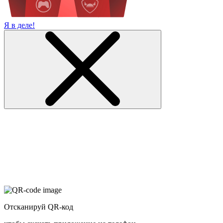
Я в деле!
Отсканируй QR-код