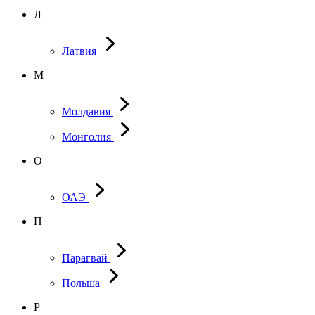
Л
Латвия
М
Молдавия
Монголия
О
ОАЭ
П
Парагвай
Польша
Р