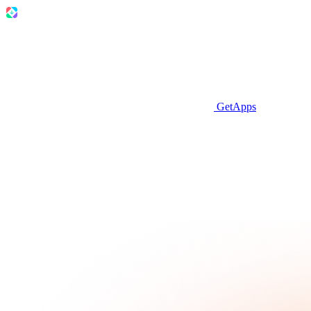
GetApps