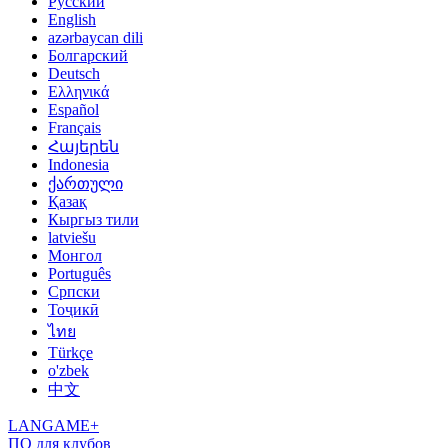
Русский
English
azərbaycan dili
Болгарский
Deutsch
Ελληνικά
Español
Français
Հայերեն
Indonesia
ქართული
Қазақ
Кыргыз тили
latviešu
Монгол
Português
Српски
Тоҷикӣ
ไทย
Türkçe
o'zbek
中文
LANGAME+
ПО для клубов