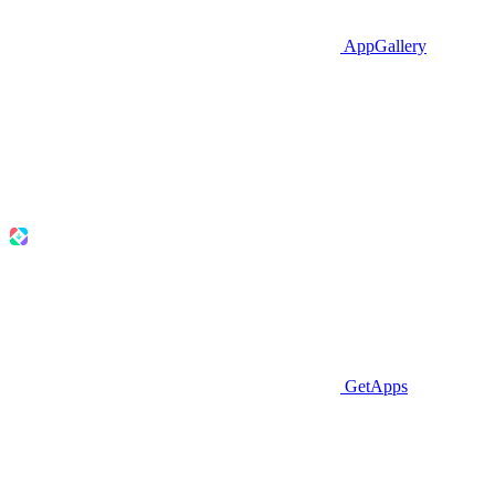
AppGallery
GetApps