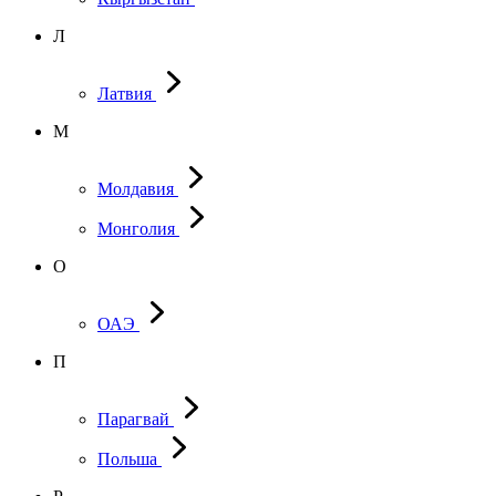
Л
Латвия
М
Молдавия
Монголия
О
ОАЭ
П
Парагвай
Польша