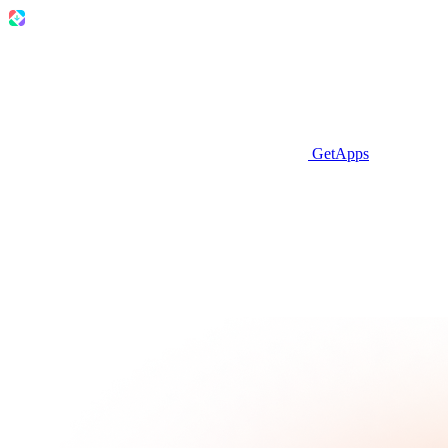
GetApps