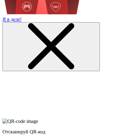
Я в деле!
Отсканируй QR-код