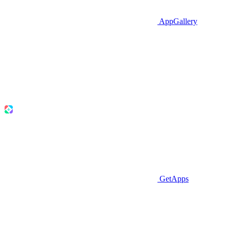
AppGallery
GetApps