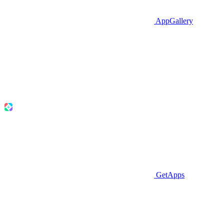
AppGallery
GetApps