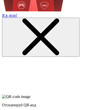
Я в деле!
Отсканируй QR-код