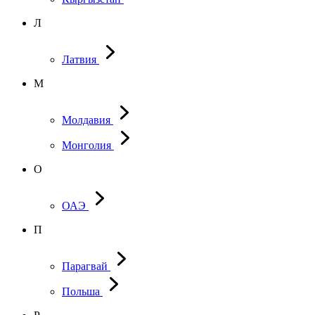
Л
Латвия
М
Молдавия
Монголия
О
ОАЭ
П
Парагвай
Польша