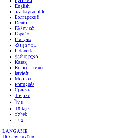
Русский
English
azərbaycan dili
Болгарский
Deutsch
Ελληνικά
Español
Français
Հայերեն
Indonesia
ქართული
Қазақ
Кыргыз тили
latviešu
Монгол
Português
Српски
Тоҷикӣ
ไทย
Türkçe
o'zbek
中文
LANGAME+
ПО для клубов