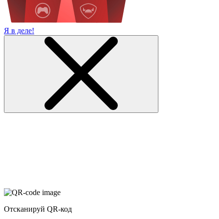
Я в деле!
Отсканируй QR-код