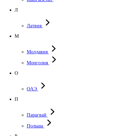
Л
Латвия
М
Молдавия
Монголия
О
ОАЭ
П
Парагвай
Польша