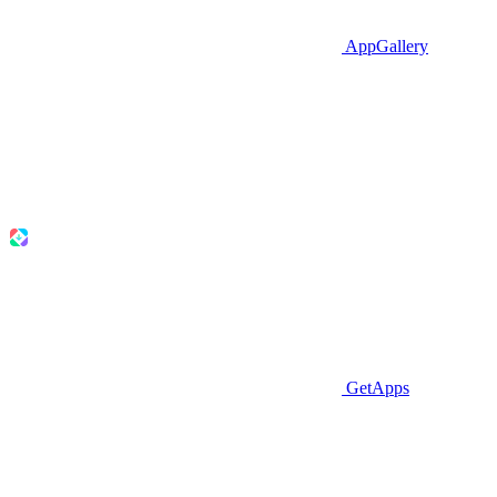
AppGallery
GetApps