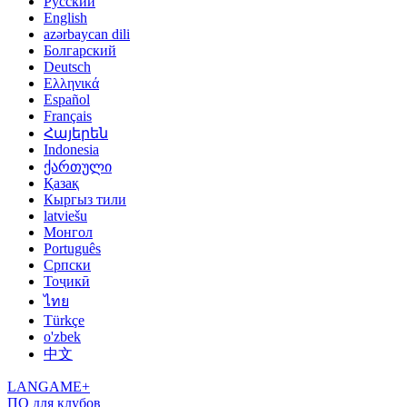
Русский
English
azərbaycan dili
Болгарский
Deutsch
Ελληνικά
Español
Français
Հայերեն
Indonesia
ქართული
Қазақ
Кыргыз тили
latviešu
Монгол
Português
Српски
Тоҷикӣ
ไทย
Türkçe
o'zbek
中文
LANGAME+
ПО для клубов