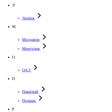
Л
Латвия
М
Молдавия
Монголия
О
ОАЭ
П
Парагвай
Польша
Р