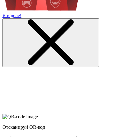
Я в деле!
Отсканируй QR-код