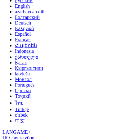
Русский
English
azərbaycan dili
Болгарский
Deutsch
Ελληνικά
Español
Français
Հայերեն
Indonesia
ქართული
Қазақ
Кыргыз тили
latviešu
Монгол
Português
Српски
Тоҷикӣ
ไทย
Türkçe
o'zbek
中文
LANGAME+
ПО для клубов