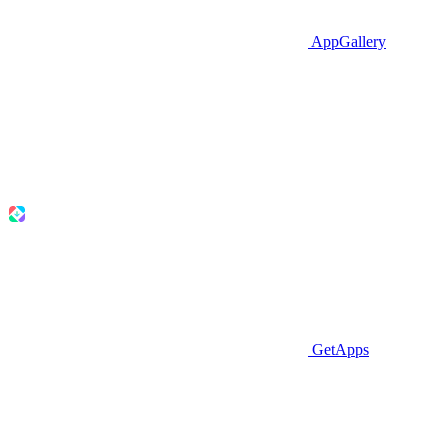
AppGallery
GetApps