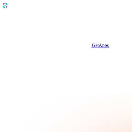
GetApps