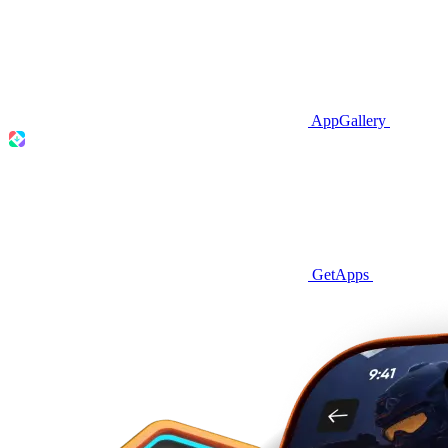
AppGallery
GetApps