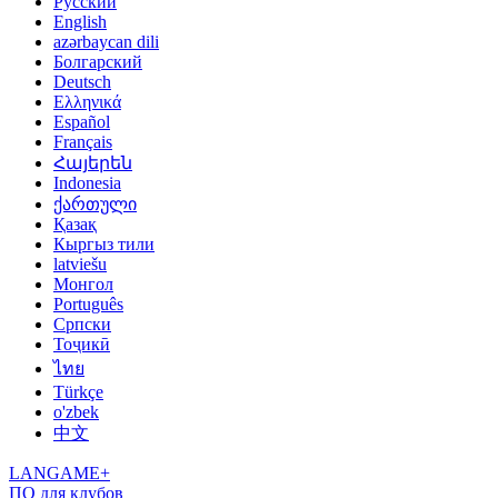
Русский
English
azərbaycan dili
Болгарский
Deutsch
Ελληνικά
Español
Français
Հայերեն
Indonesia
ქართული
Қазақ
Кыргыз тили
latviešu
Монгол
Português
Српски
Тоҷикӣ
ไทย
Türkçe
o'zbek
中文
LANGAME+
ПО для клубов