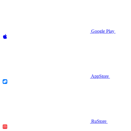
Google Play
AppStore
RuStore