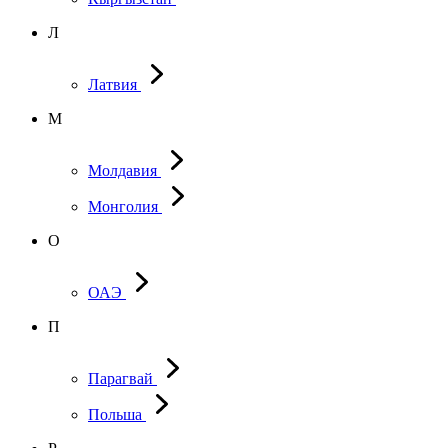
Л
Латвия
М
Молдавия
Монголия
О
ОАЭ
П
Парагвай
Польша