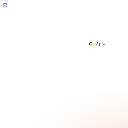
GetApps