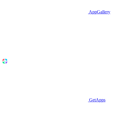
AppGallery
GetApps