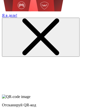
Я в деле!
Отсканируй QR-код