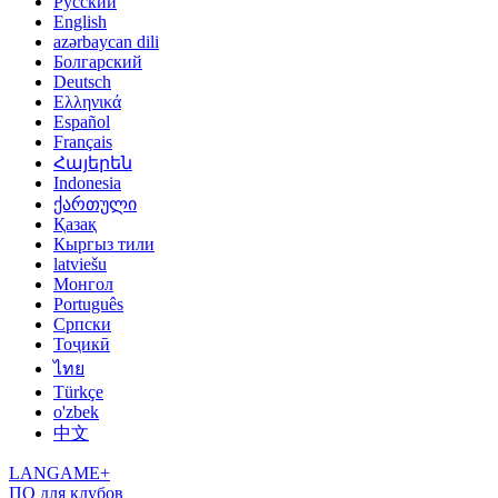
Русский
English
azərbaycan dili
Болгарский
Deutsch
Ελληνικά
Español
Français
Հայերեն
Indonesia
ქართული
Қазақ
Кыргыз тили
latviešu
Монгол
Português
Српски
Тоҷикӣ
ไทย
Türkçe
o'zbek
中文
LANGAME+
ПО для клубов