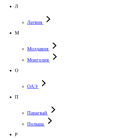
Л
Латвия
М
Молдавия
Монголия
О
ОАЭ
П
Парагвай
Польша
Р