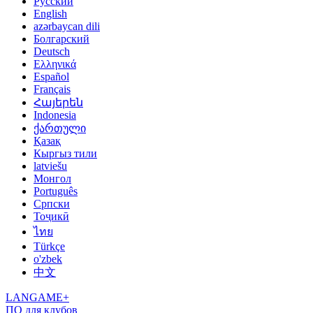
Русский
English
azərbaycan dili
Болгарский
Deutsch
Ελληνικά
Español
Français
Հայերեն
Indonesia
ქართული
Қазақ
Кыргыз тили
latviešu
Монгол
Português
Српски
Тоҷикӣ
ไทย
Türkçe
o'zbek
中文
LANGAME+
ПО для клубов