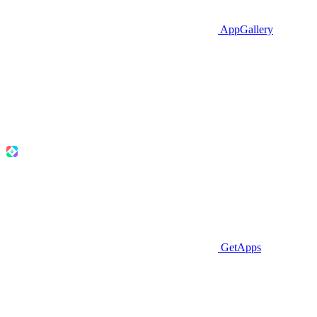
AppGallery
GetApps