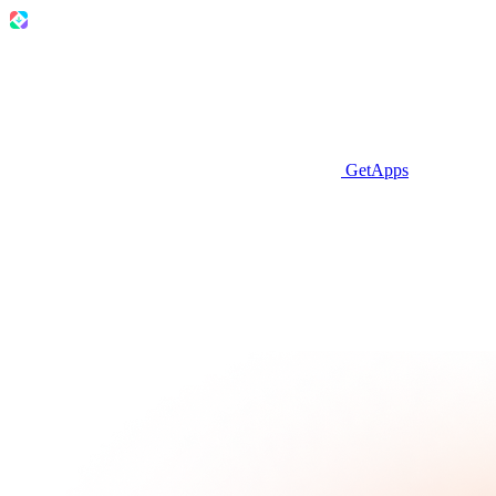
GetApps