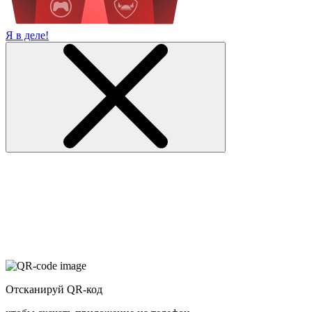
Я в деле!
Отсканируй QR-код