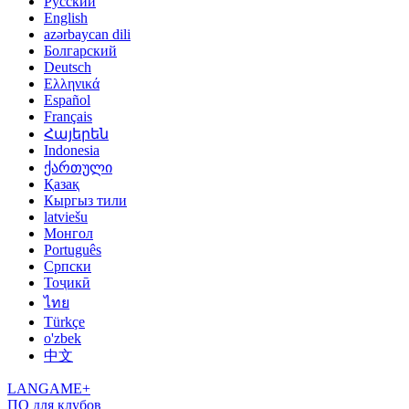
Русский
English
azərbaycan dili
Болгарский
Deutsch
Ελληνικά
Español
Français
Հայերեն
Indonesia
ქართული
Қазақ
Кыргыз тили
latviešu
Монгол
Português
Српски
Тоҷикӣ
ไทย
Türkçe
o'zbek
中文
LANGAME+
ПО для клубов