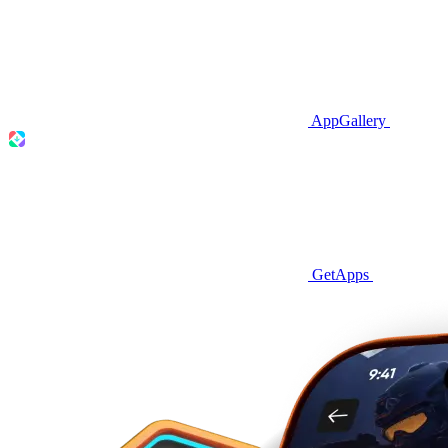
AppGallery
GetApps