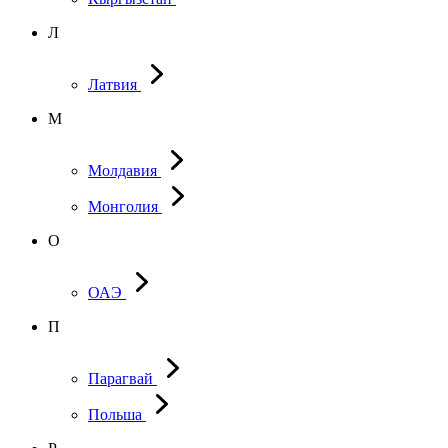
Л
Латвия
М
Молдавия
Монголия
О
ОАЭ
П
Парагвай
Польша