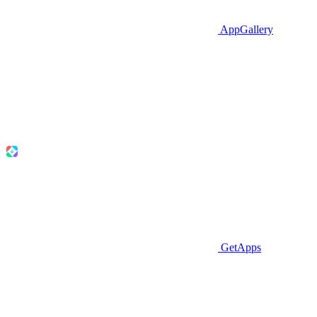
AppGallery
GetApps