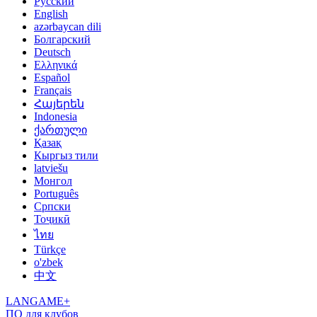
Русский
English
azərbaycan dili
Болгарский
Deutsch
Ελληνικά
Español
Français
Հայերեն
Indonesia
ქართული
Қазақ
Кыргыз тили
latviešu
Монгол
Português
Српски
Тоҷикӣ
ไทย
Türkçe
o'zbek
中文
LANGAME+
ПО для клубов