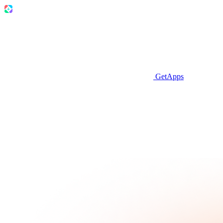
GetApps