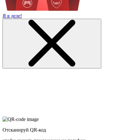
Я в деле!
Отсканируй QR-код