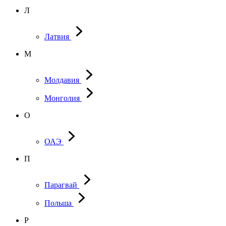
Л
Латвия
М
Молдавия
Монголия
О
ОАЭ
П
Парагвай
Польша
Р