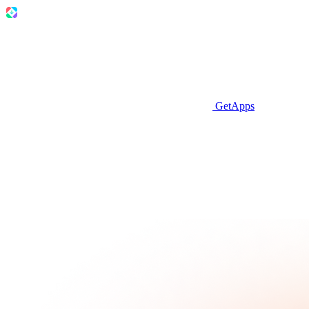
GetApps