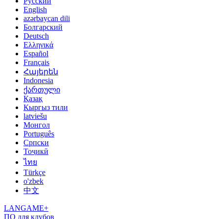
Русский
English
azərbaycan dili
Болгарский
Deutsch
Ελληνικά
Español
Français
Հայերեն
Indonesia
ქართული
Қазақ
Кыргыз тили
latviešu
Монгол
Português
Српски
Тоҷикӣ
ไทย
Türkçe
o'zbek
中文
LANGAME+
ПО для клубов