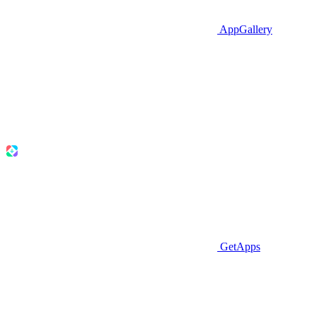
AppGallery
GetApps