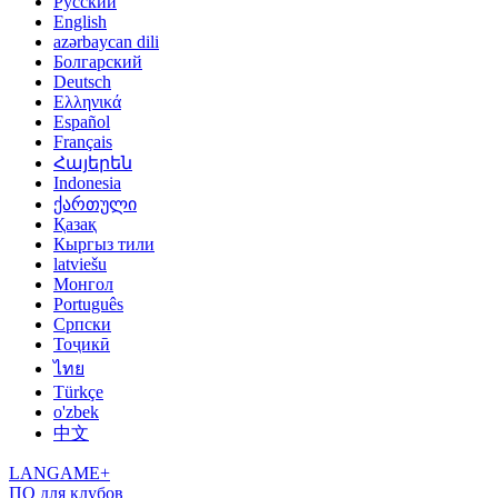
Русский
English
azərbaycan dili
Болгарский
Deutsch
Ελληνικά
Español
Français
Հայերեն
Indonesia
ქართული
Қазақ
Кыргыз тили
latviešu
Монгол
Português
Српски
Тоҷикӣ
ไทย
Türkçe
o'zbek
中文
LANGAME+
ПО для клубов