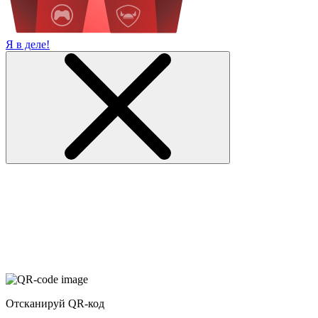
Я в деле!
Отсканируй QR-код