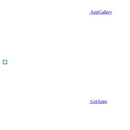
AppGallery
GetApps