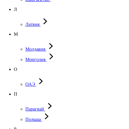
Л
Латвия
М
Молдавия
Монголия
О
ОАЭ
П
Парагвай
Польша