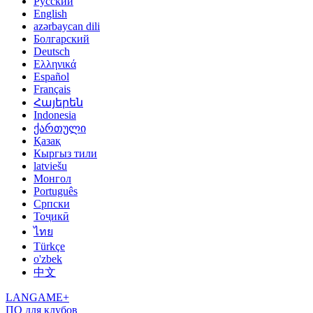
Русский
English
azərbaycan dili
Болгарский
Deutsch
Ελληνικά
Español
Français
Հայերեն
Indonesia
ქართული
Қазақ
Кыргыз тили
latviešu
Монгол
Português
Српски
Тоҷикӣ
ไทย
Türkçe
o'zbek
中文
LANGAME+
ПО для клубов