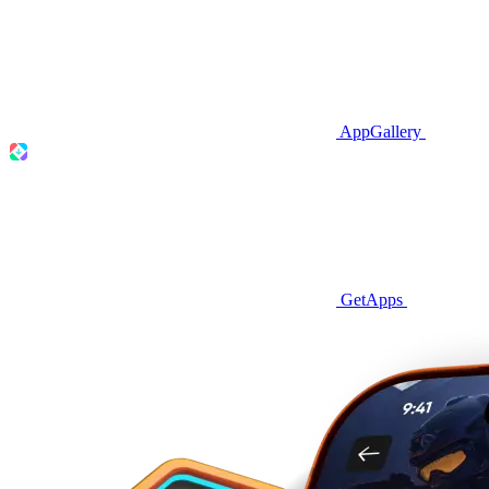
AppGallery
GetApps