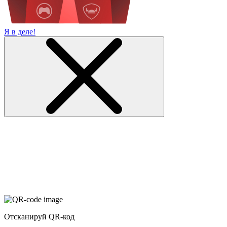
Я в деле!
Отсканируй QR-код