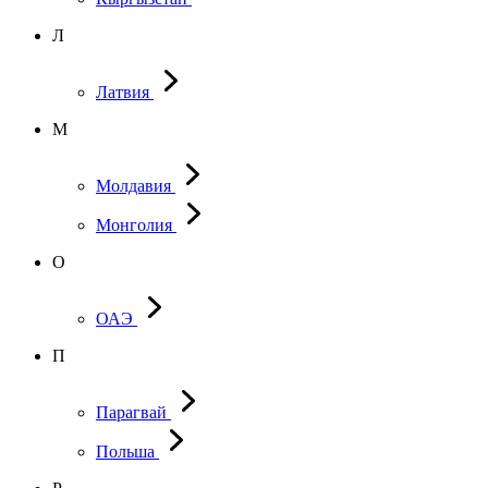
Л
Латвия
М
Молдавия
Монголия
О
ОАЭ
П
Парагвай
Польша