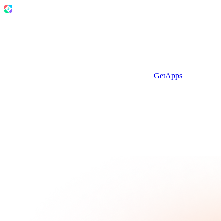
GetApps