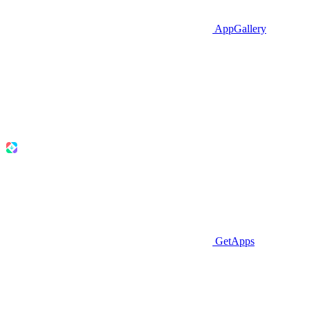
AppGallery
GetApps