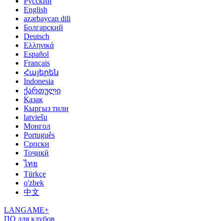
Русский
English
azərbaycan dili
Болгарский
Deutsch
Ελληνικά
Español
Français
Հայերեն
Indonesia
ქართული
Қазақ
Кыргыз тили
latviešu
Монгол
Português
Српски
Тоҷикӣ
ไทย
Türkçe
o'zbek
中文
LANGAME+
ПО для клубов