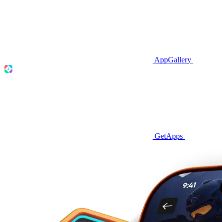
AppGallery
GetApps