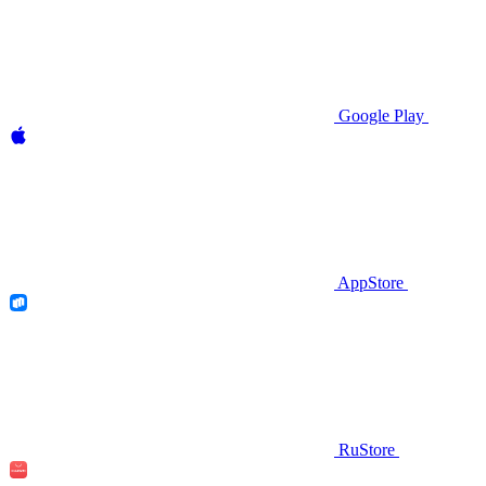
Google Play
AppStore
RuStore