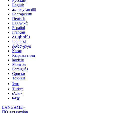
Русский
English
azərbaycan dili
Болгарский
Deutsch
Ελληνικά
Español
Français
Հայերեն
Indonesia
ქართული
Қазақ
Кыргыз тили
latviešu
Монгол
Português
Српски
Тоҷикӣ
ไทย
Türkçe
o'zbek
中文
LANGAME+
ПО для клубов