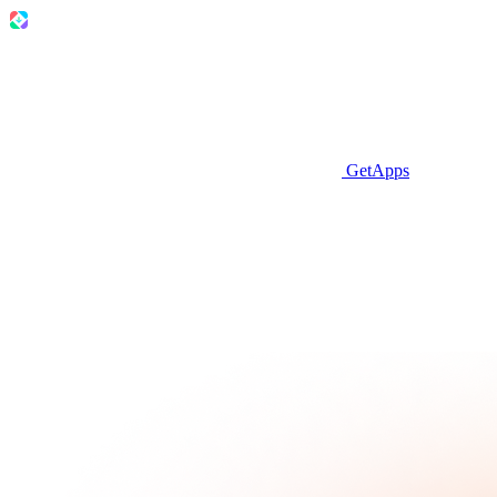
GetApps