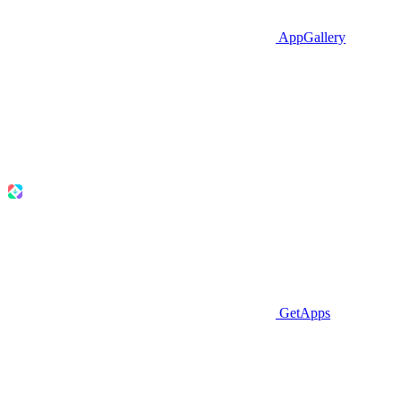
AppGallery
GetApps