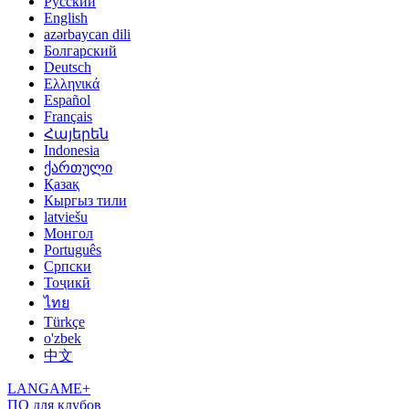
Русский
English
azərbaycan dili
Болгарский
Deutsch
Ελληνικά
Español
Français
Հայերեն
Indonesia
ქართული
Қазақ
Кыргыз тили
latviešu
Монгол
Português
Српски
Тоҷикӣ
ไทย
Türkçe
o'zbek
中文
LANGAME+
ПО для клубов