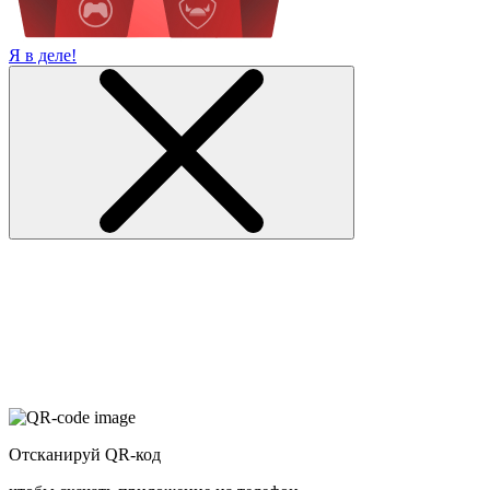
Я в деле!
Отсканируй QR-код