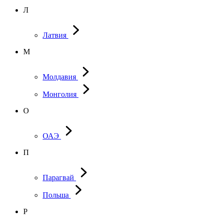
Л
Латвия
М
Молдавия
Монголия
О
ОАЭ
П
Парагвай
Польша
Р