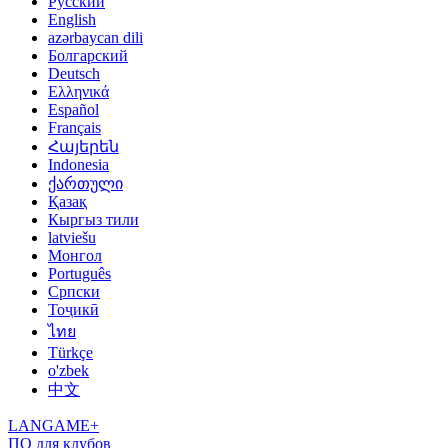
Русский
English
azərbaycan dili
Болгарский
Deutsch
Ελληνικά
Español
Français
Հայերեն
Indonesia
ქართული
Қазақ
Кыргыз тили
latviešu
Монгол
Português
Српски
Тоҷикӣ
ไทย
Türkçe
o'zbek
中文
LANGAME+
ПО для клубов