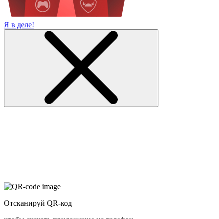
Я в деле!
Отсканируй QR-код