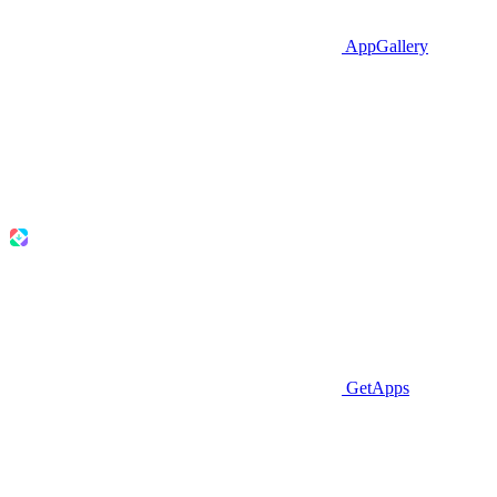
AppGallery
GetApps