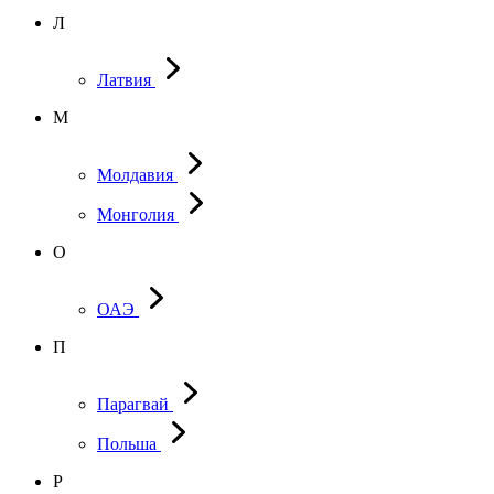
Л
Латвия
М
Молдавия
Монголия
О
ОАЭ
П
Парагвай
Польша
Р