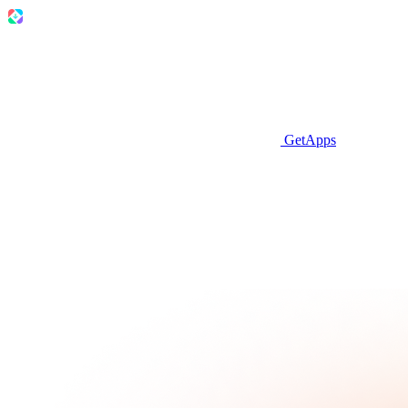
GetApps