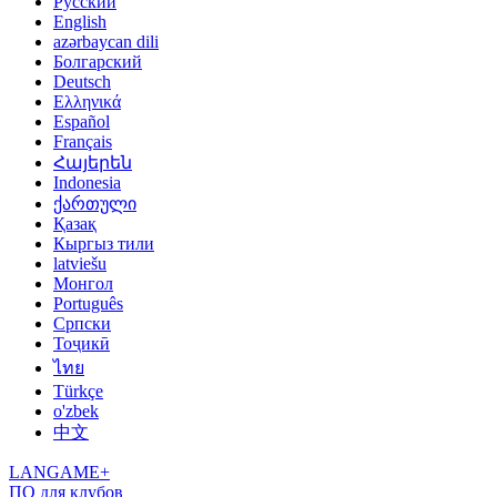
Русский
English
azərbaycan dili
Болгарский
Deutsch
Ελληνικά
Español
Français
Հայերեն
Indonesia
ქართული
Қазақ
Кыргыз тили
latviešu
Монгол
Português
Српски
Тоҷикӣ
ไทย
Türkçe
o'zbek
中文
LANGAME+
ПО для клубов