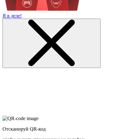
Я в деле!
Отсканируй QR-код