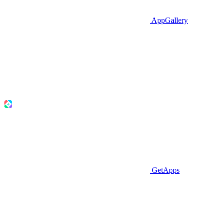
AppGallery
GetApps