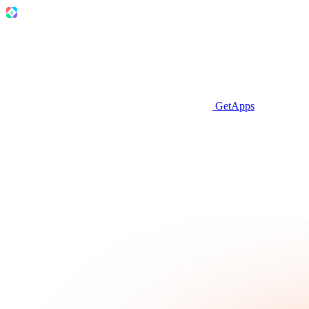
GetApps