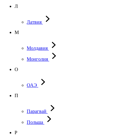
Л
Латвия
М
Молдавия
Монголия
О
ОАЭ
П
Парагвай
Польша
Р