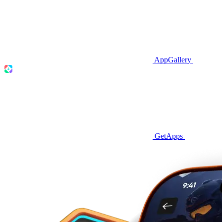
AppGallery
GetApps