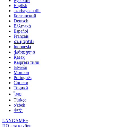
Русский
English
azərbaycan dili
Болгарский
Deutsch
Ελληνικά
Español
Français
Հայերեն
Indonesia
ქართული
Қазақ
Кыргыз тили
latviešu
Монгол
Português
Српски
Тоҷикӣ
ไทย
Türkçe
o'zbek
中文
LANGAME+
ПО для клубов