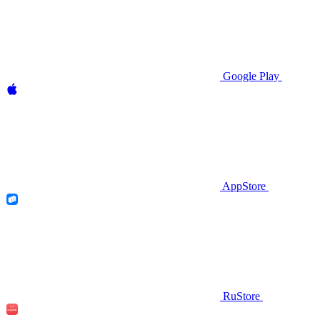
Google Play
AppStore
RuStore