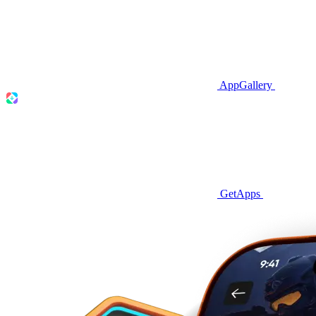
AppGallery
GetApps