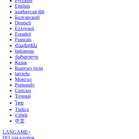
Русский
English
azərbaycan dili
Болгарский
Deutsch
Ελληνικά
Español
Français
Հայերեն
Indonesia
ქართული
Қазақ
Кыргыз тили
latviešu
Монгол
Português
Српски
Тоҷикӣ
ไทย
Türkçe
o'zbek
中文
LANGAME+
ПО для клубов