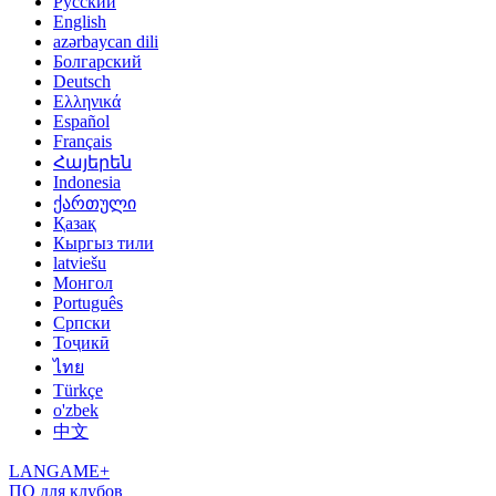
Русский
English
azərbaycan dili
Болгарский
Deutsch
Ελληνικά
Español
Français
Հայերեն
Indonesia
ქართული
Қазақ
Кыргыз тили
latviešu
Монгол
Português
Српски
Тоҷикӣ
ไทย
Türkçe
o'zbek
中文
LANGAME+
ПО для клубов