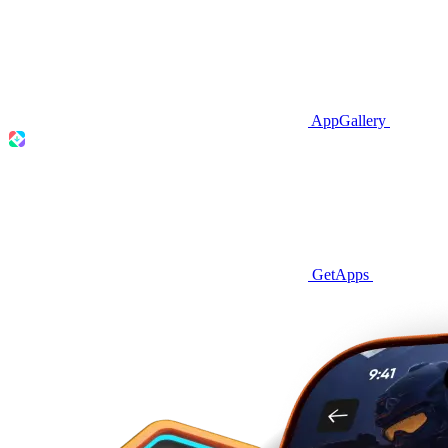
AppGallery
GetApps