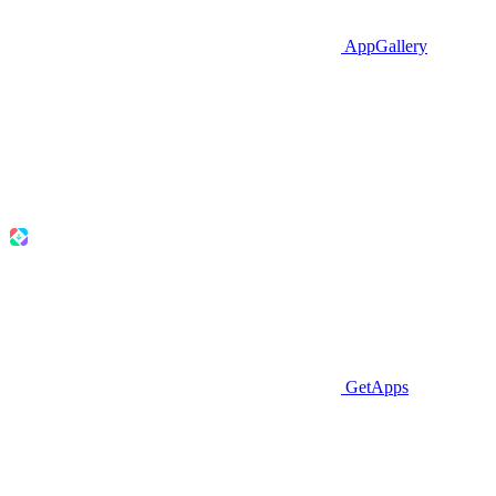
AppGallery
GetApps