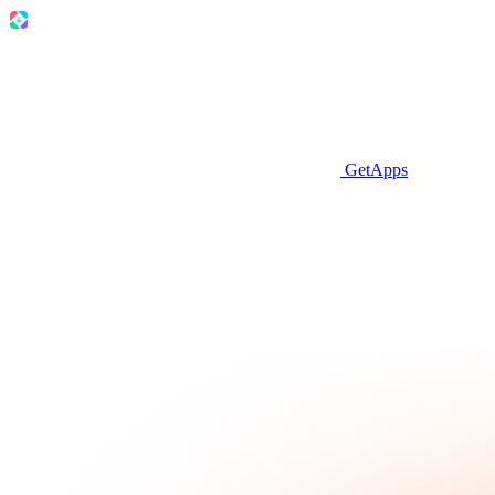
GetApps