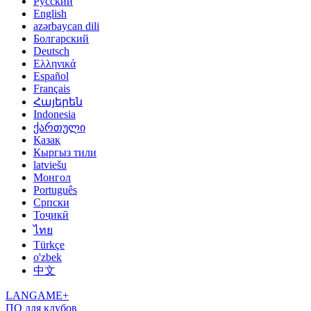
Русский
English
azərbaycan dili
Болгарский
Deutsch
Ελληνικά
Español
Français
Հայերեն
Indonesia
ქართული
Қазақ
Кыргыз тили
latviešu
Монгол
Português
Српски
Тоҷикӣ
ไทย
Türkçe
o'zbek
中文
LANGAME+
ПО для клубов