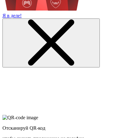
Я в деле!
Отсканируй QR-код