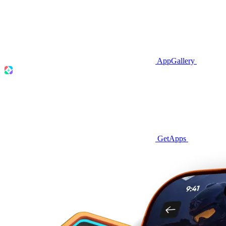
AppGallery
GetApps