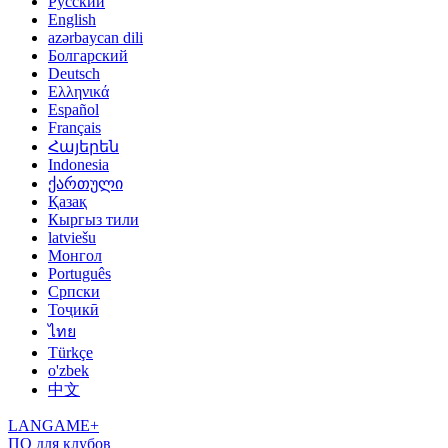
Русский
English
azərbaycan dili
Болгарский
Deutsch
Ελληνικά
Español
Français
Հայերեն
Indonesia
ქართული
Қазақ
Кыргыз тили
latviešu
Монгол
Português
Српски
Тоҷикӣ
ไทย
Türkçe
o'zbek
中文
LANGAME+
ПО для клубов