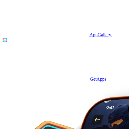
AppGallery
GetApps