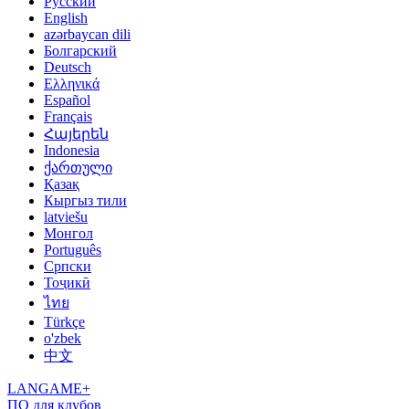
Русский
English
azərbaycan dili
Болгарский
Deutsch
Ελληνικά
Español
Français
Հայերեն
Indonesia
ქართული
Қазақ
Кыргыз тили
latviešu
Монгол
Português
Српски
Тоҷикӣ
ไทย
Türkçe
o'zbek
中文
LANGAME+
ПО для клубов