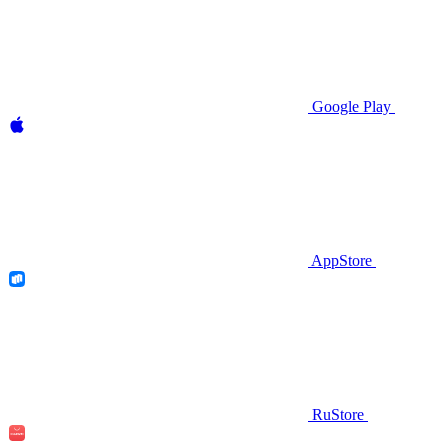
Google Play
AppStore
RuStore