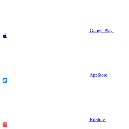
Google Play
AppStore
RuStore