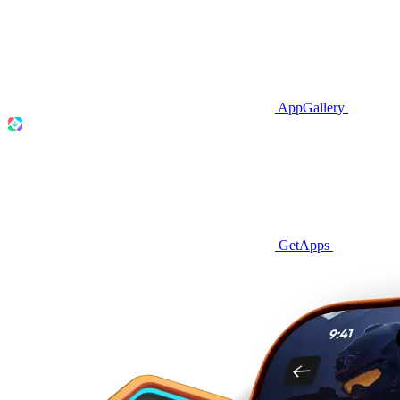
AppGallery
GetApps