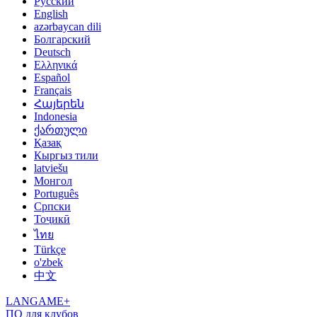
Русский
English
azərbaycan dili
Болгарский
Deutsch
Ελληνικά
Español
Français
Հայերեն
Indonesia
ქართული
Қазақ
Кыргыз тили
latviešu
Монгол
Português
Српски
Тоҷикӣ
ไทย
Türkçe
o'zbek
中文
LANGAME+
ПО для клубов