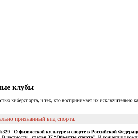
ные клубы
стью киберспорта, и тех, кто воспринимает их исключительно ка
иально признанный вид спорта.
329 "О физической культуре и спорте в Российской Федерац
 В частности -
статья 37 “Объекты спорта”
. И концепция комп