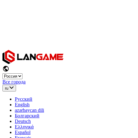
Все города
ru
Русский
English
azərbaycan dili
Болгарский
Deutsch
Ελληνικά
Español
Français