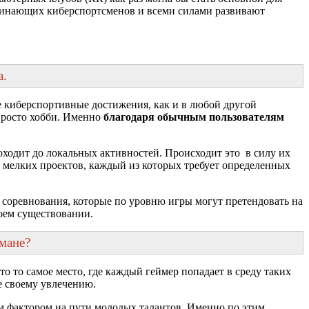
начинающих киберспортсменов и всеми силами развивают
а.
 киберспортивные достижения, как и в любой другой
 просто хобби. Именно
благодаря обычным пользователям
оходит до локальных активностей. Происходит это в силу их
 мелких проектов, каждый из которых требует определенных
 соревнования, которые по уровню игры могут претендовать на
воем существовании.
мане?
то то самое место, где каждый геймер попадает в среду таких
е своему увлечению.
им фактором на пути молодых талантов. Именно по этим