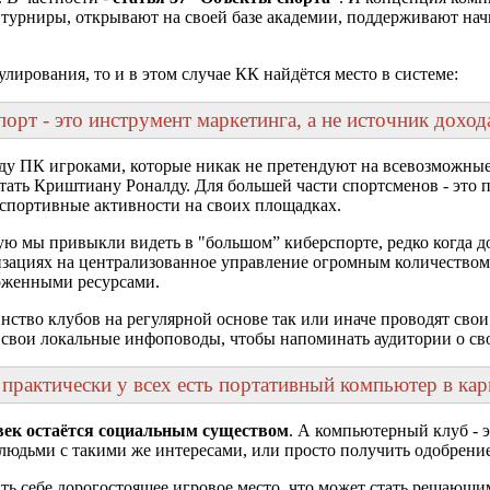
ят турниры, открывают на своей базе академии, поддерживают 
улирования, то и в этом случае КК найдётся место в системе:
порт - это инструмент маркетинга, а не источник доход
ду ПК игроками, которые никак не претендуют на всевозможные
 стать Криштиану Роналду. Для большей части спортсменов - это
рспортивные активности на своих площадках.
рую мы привыкли видеть в "большом” киберспорте, редко когда д
изациях на централизованное управление огромным количеством
ложенными ресурсами.
ство клубов на регулярной основе так или иначе проводят свои
ют свои локальные инфоповоды, чтобы напоминать аудитории о с
практически у всех есть портативный компьютер в кар
век остаётся социальным существом
. А компьютерный клуб - э
с людьми с такими же интересами, или просто получить одобрени
ть себе дорогостоящее игровое место, что может стать решающ