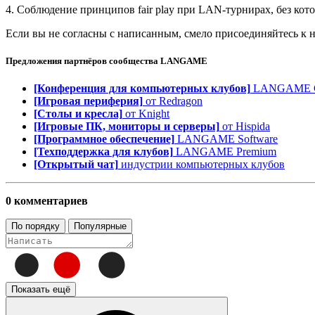
4. Соблюдение принципов fair play при LAN-турнирах, без кот
Если вы не согласны с написанным, смело присоединяйтесь к
Предложения партнёров сообщества
LANGAME
[Конференция для компьютерных клубов]
LANGAME Co
[Игровая периферия]
от Redragon
[Столы и кресла]
от Knight
[Игровые ПК, мониторы и серверы]
от Hispida
[Программное обеспечение]
LANGAME Software
[Техподдержка для клубов]
LANGAME Premium
[Открытый чат]
индустрии компьютерных клубов
0 комментариев
По порядку
Популярные
Показать ещё