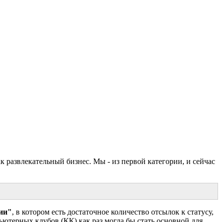
к развлекательный бизнес. Мы - из первой категории, и сейчас
ии"
, в котором есть достаточное количество отсылок к статусу,
ьютерных клубов (КК) как раз могла бы стать основной для