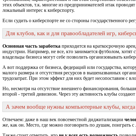
этих объектов, т.к. многие из предпринимателей итак провод
локальный интерес к киберспорту.
Если судить о киберспорте не со стороны государственного рег
Для клубов, как и для правообладателей игр, киберс
Основная часть заработка
приходится на краткосрочную арен
индустрии. Например, не все, кто занимается футболом, хотят
владельцы бизнеса могут себе позволить организовывать кибе
А вот поддержка от бизнеса, федераций или государства, кото
малого размера и отсутствия ресурсов в вышеназванных орган
трудозатрат. При этом эффект для них будет несопоставим с в
Но, несмотря на отсутствие внешнего финансирования, большин
второй - третий дивизион. Через эту активность клубы созда
А зачем вообще нужны компьютерные клубы, когда 
Отвечаем: даже в наш век повсеместной диджитализации
чело
же, как он. Место, где можно поговорить по душам, поиграть 
Также стоит отметить, что
не у всех есть возможность
позволи