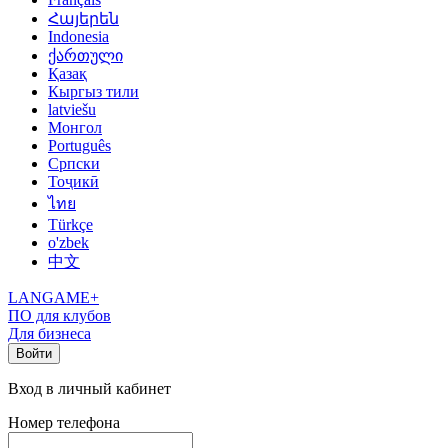
Հայերեն
Indonesia
ქართული
Қазақ
Кыргыз тили
latviešu
Монгол
Português
Српски
Тоҷикӣ
ไทย
Türkçe
o'zbek
中文
LANGAME+
ПО для клубов
Для бизнеса
Войти
Вход в личный кабинет
Номер телефона