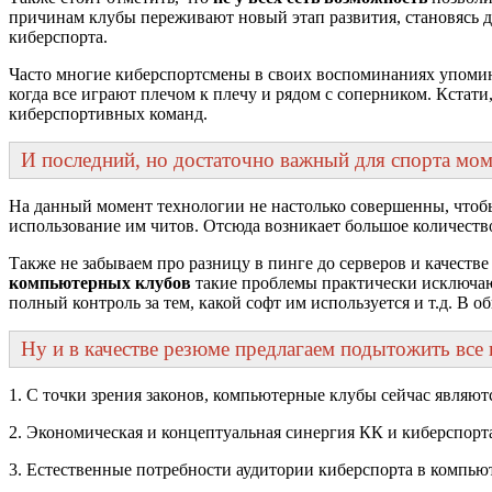
причинам клубы переживают новый этап развития, становясь до
киберспорта.
Часто многие киберспортсмены в своих воспоминаниях упоминаю
когда все играют плечом к плечу и рядом с соперником. Кста
киберспортивных команд.
И последний, но достаточно важный для спорта момент
На данный момент технологии не настолько совершенны, чтоб
использование им читов. Отсюда возникает большое количеств
Также не забываем про разницу в пинге до серверов и качестве
компьютерных клубов
такие проблемы практически исключают. 
полный контроль за тем, какой софт им используется и т.д. В о
Ну и в качестве резюме предлагаем подытожить вс
1. С точки зрения законов, компьютерные клубы сейчас являю
2. Экономическая и концептуальная синергия КК и киберспорт
3. Естественные потребности аудитории киберспорта в компью