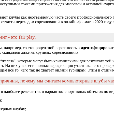
ступными точками притяжения для массовой и активной аудитори
т клубы как неотъемлемую часть своего профессионального пути
ти, отчасти переходом соревнований в онлайн-формат в 2020 год
 - это fair play.
ы, например, со стопроцентной вероятностью
идентифицироват
о скандалов даже на крупных соревнованиях.
 “железа”, которые могут быть критическими для результата той
На них у вас есть полная верификация участника, его проверка н
бщем все то, чего так не хватает онлайн турнирам. Этим и отличае
е причины, почему мы считаем компьютерные клубы ча
тся наиболее релевантным вариантом спортивных объектов по ви
а;
терных клубах;