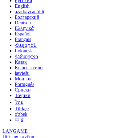
Русский
English
azərbaycan dili
Болгарский
Deutsch
Ελληνικά
Español
Français
Հայերեն
Indonesia
ქართული
Қазақ
Кыргыз тили
latviešu
Монгол
Português
Српски
Тоҷикӣ
ไทย
Türkçe
o'zbek
中文
LANGAME+
ПО для клубов