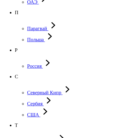
ОАЭ
П
Парагвай
Польша
Р
Россия
С
Северный Кипр
Сербия
США
Т