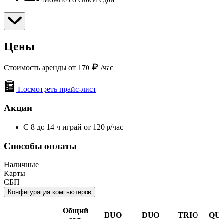
Цены
Стоимость аренды от 170
/час
Посмотреть прайс-лист
Акции
С 8 до 14 ч играй от 120 р/час
Способы оплаты
Наличные
Карты
СБП
Конфигурация компьютеров
Общий
DUO
DUO
TRIO
Q