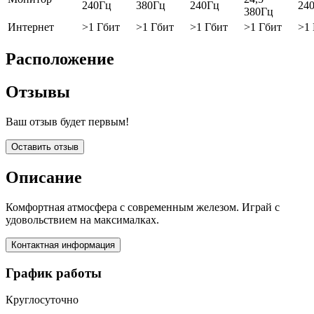
240Гц
380Гц
240Гц
24
380Гц
Интернет
>1 Гбит
>1 Гбит
>1 Гбит
>1 Гбит
>1
Расположение
Отзывы
Ваш отзыв будет первым!
Оставить отзыв
Описание
Комфортная атмосфера с современным железом. Играй с
удовольствием на максималках.
Контактная информация
График работы
Круглосуточно