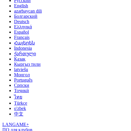
Русский
English
azərbaycan dili
Болгарский
Deutsch
Ελληνικά
Español
Français
Հայերեն
Indonesia
ქართული
Қазақ
Кыргыз тили
latviešu
Монгол
Português
Српски
Тоҷикӣ
ไทย
Türkçe
o'zbek
中文
LANGAME+
ПО для клубов