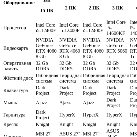
зал
Оборудование
2 ПК
2 ПК
3 ПК
15 ПК
Intel Core
Int
Intel Core
Intel Core
Intel Core
Процессор
i5-
i5-
i5-12400F
i5-12400F
i5-12400F
14600KF
14
NVIDIA
NVIDIA
NVIDIA
NVIDIA
NV
GeForce
GeForce
GeForce
GeForce
Ge
Видеокарта
RTX 4060
RTX 4060
RTX 4060
RTX 5060
RT
8 Gb
8 Gb
8 Gb
Ti
Ti
Оперативная
32 Gb
32 Gb
32 Gb
32 Gb
32
память
DDR5
DDR5
DDR5
DDR5
DD
Гибридная
Гибридная
Гибридная
Гибридная
Ги
Жёсткий диск
система
система
система
система
си
Dark
Dark
Dark
Dark
Da
Клавиатура
Project
Project
Project
Project
Pro
Dark
Da
Мышь
Ajazz
Ajazz
Ajazz
Project
Pro
Dark
Гарнитура
HyperX
HyperX
HyperX
Hy
Project
Кресло
Knight
Knight
Knight
Knight
Kni
ASUS
MSI 27"
ASUS 27"
MSI 27"
MS
Монитор
24,5"