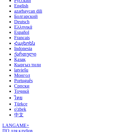
Русский
English
azərbaycan dili
Болгарский
Deutsch
Ελληνικά
Español
Français
Հայերեն
Indonesia
ქართული
Қазақ
Кыргыз тили
latviešu
Монгол
Português
Српски
Тоҷикӣ
ไทย
Türkçe
o'zbek
中文
LANGAME+
ПО для клубов