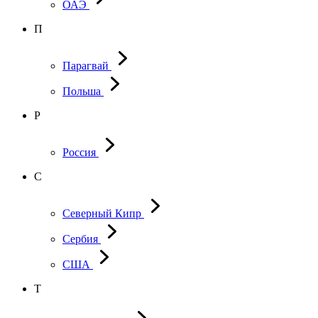
ОАЭ
П
Парагвай
Польша
Р
Россия
С
Северный Кипр
Сербия
США
Т