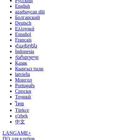
Русский
English
azərbaycan dili
Болгарский
Deutsch
Ελληνικά
Español
Français
Հայերեն
Indonesia
ქართული
Қазақ
Кыргыз тили
latviešu
Монгол
Português
Српски
Тоҷикӣ
ไทย
Türkçe
o'zbek
中文
LANGAME+
ПО для клубов