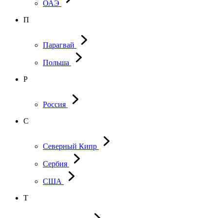
ОАЭ
П
Парагвай
Польша
Р
Россия
С
Северный Кипр
Сербия
США
Т