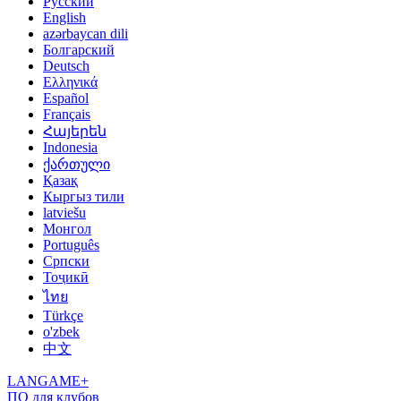
Русский
English
azərbaycan dili
Болгарский
Deutsch
Ελληνικά
Español
Français
Հայերեն
Indonesia
ქართული
Қазақ
Кыргыз тили
latviešu
Монгол
Português
Српски
Тоҷикӣ
ไทย
Türkçe
o'zbek
中文
LANGAME+
ПО для клубов