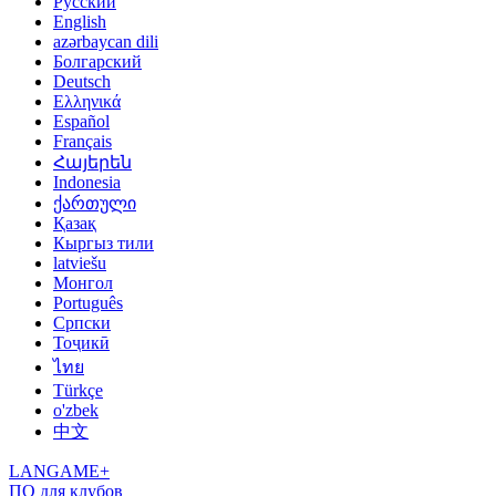
Русский
English
azərbaycan dili
Болгарский
Deutsch
Ελληνικά
Español
Français
Հայերեն
Indonesia
ქართული
Қазақ
Кыргыз тили
latviešu
Монгол
Português
Српски
Тоҷикӣ
ไทย
Türkçe
o'zbek
中文
LANGAME+
ПО для клубов