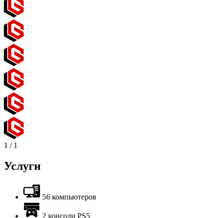
1
/
1
Услуги
56 компьютеров
2 консоли PS5