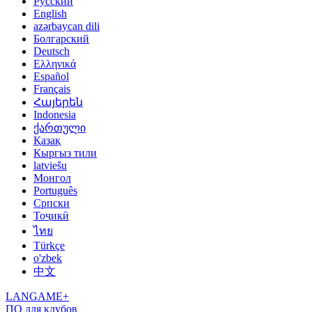
Русский
English
azərbaycan dili
Болгарский
Deutsch
Ελληνικά
Español
Français
Հայերեն
Indonesia
ქართული
Қазақ
Кыргыз тили
latviešu
Монгол
Português
Српски
Тоҷикӣ
ไทย
Türkçe
o'zbek
中文
LANGAME+
ПО для клубов