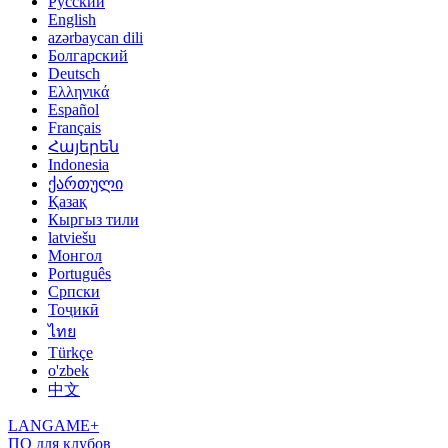
Русский
English
azərbaycan dili
Болгарский
Deutsch
Ελληνικά
Español
Français
Հայերեն
Indonesia
ქართული
Қазақ
Кыргыз тили
latviešu
Монгол
Português
Српски
Тоҷикӣ
ไทย
Türkçe
o'zbek
中文
LANGAME+
ПО для клубов