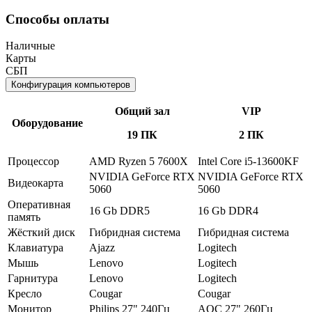
Способы оплаты
Наличные
Карты
СБП
Конфигурация компьютеров
Общий зал
VIP
Оборудование
19 ПК
2 ПК
Процессор
AMD Ryzen 5 7600X
Intel Core i5-13600KF
NVIDIA GeForce RTX
NVIDIA GeForce RTX
Видеокарта
5060
5060
Оперативная
16 Gb DDR5
16 Gb DDR4
память
Жёсткий диск
Гибридная система
Гибридная система
Клавиатура
Ajazz
Logitech
Мышь
Lenovo
Logitech
Гарнитура
Lenovo
Logitech
Кресло
Cougar
Cougar
Монитор
Philips 27" 240Гц
AOC 27" 260Гц