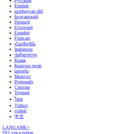
Русский
English
azərbaycan dili
Болгарский
Deutsch
Ελληνικά
Español
Français
Հայերեն
Indonesia
ქართული
Қазақ
Кыргыз тили
latviešu
Монгол
Português
Српски
Тоҷикӣ
ไทย
Türkçe
o'zbek
中文
LANGAME+
ПО для клубов