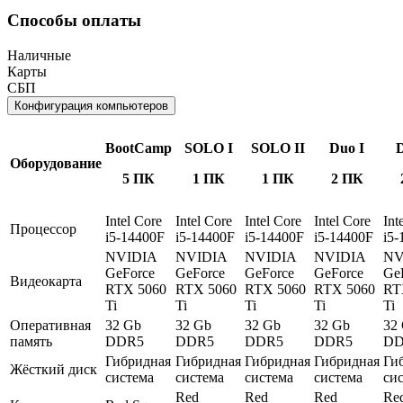
Способы оплаты
Наличные
Карты
СБП
Конфигурация компьютеров
BootCamp
SOLO I
SOLO II
Duo I
D
Оборудование
5 ПК
1 ПК
1 ПК
2 ПК
Intel Core
Intel Core
Intel Core
Intel Core
Int
Процессор
i5-14400F
i5-14400F
i5-14400F
i5-14400F
i5-
NVIDIA
NVIDIA
NVIDIA
NVIDIA
NV
GeForce
GeForce
GeForce
GeForce
Ge
Видеокарта
RTX 5060
RTX 5060
RTX 5060
RTX 5060
RT
Ti
Ti
Ti
Ti
Ti
Оперативная
32 Gb
32 Gb
32 Gb
32 Gb
32
память
DDR5
DDR5
DDR5
DDR5
DD
Гибридная
Гибридная
Гибридная
Гибридная
Ги
Жёсткий диск
система
система
система
система
си
Red
Red
Red
Re