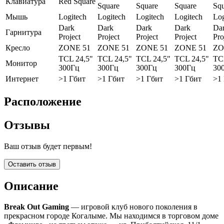
Клавиатура
Red Square
Square
Square
Square
Squ
Мышь
Logitech
Logitech
Logitech
Logitech
Log
Dark
Dark
Dark
Dark
Da
Гарнитура
Project
Project
Project
Project
Pro
Кресло
ZONE 51
ZONE 51
ZONE 51
ZONE 51
ZO
TCL 24,5"
TCL 24,5"
TCL 24,5"
TCL 24,5"
TC
Монитор
300Гц
300Гц
300Гц
300Гц
30
Интернет
>1 Гбит
>1 Гбит
>1 Гбит
>1 Гбит
>1
Расположение
Отзывы
Ваш отзыв будет первым!
Оставить отзыв
Описание
Break Out Gaming
— игровой клуб нового поколения в
прекрасном городе Когалыме. Мы находимся в торговом доме