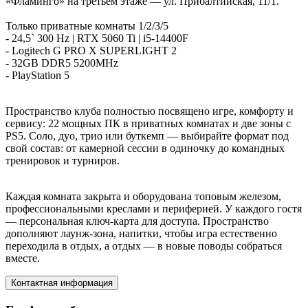
«Фламинго» на третьем этаже — ул. Прибалтийская, 11/1.
Только приватные комнаты 1/2/3/5
- 24,5` 300 Hz | RTX 5060 Ti | i5-14400F
- Logitech G PRO X SUPERLIGHT 2
- 32GB DDR5 5200MHz
- PlayStation 5
Пространство клуба полностью посвящено игре, комфорту и
сервису: 22 мощных ПК в приватных комнатах и две зоны с
PS5. Соло, дуо, трио или буткемп — выбирайте формат под
свой состав: от камерной сессии в одиночку до командных
тренировок и турниров.
Каждая комната закрыта и оборудована топовым железом,
профессиональными креслами и периферией. У каждого гостя
— персональная ключ-карта для доступа. Пространство
дополняют лаунж-зона, напитки, чтобы игра естественно
переходила в отдых, а отдых — в новые поводы собраться
вместе.
Контактная информация