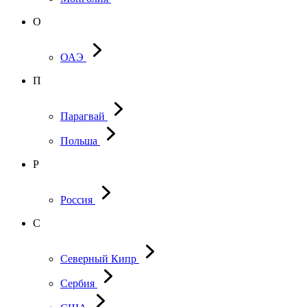
О
ОАЭ
П
Парагвай
Польша
Р
Россия
С
Северный Кипр
Сербия