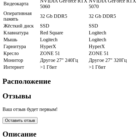
NVIDIA GeForce RTX
NVIDIA GeForce RTX
Видеокарта
5060
5070
Оперативная
32 Gb DDR5
32 Gb DDR5
память
Жёсткий диск
SSD
SSD
Клавиатура
Red Square
Logitech
Мышь
Logitech
Logitech
Гарнитура
HyperX
HyperX
Кресло
ZONE 51
ZONE 51
Монитор
Другое 27" 240Гц
Другое 27" 320Гц
Интернет
>1 Гбит
>1 Гбит
Расположение
Отзывы
Ваш отзыв будет первым!
Оставить отзыв
Описание