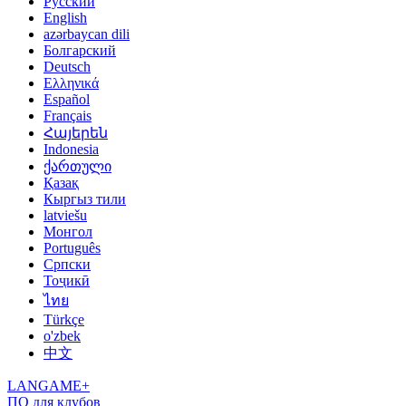
Русский
English
azərbaycan dili
Болгарский
Deutsch
Ελληνικά
Español
Français
Հայերեն
Indonesia
ქართული
Қазақ
Кыргыз тили
latviešu
Монгол
Português
Српски
Тоҷикӣ
ไทย
Türkçe
o'zbek
中文
LANGAME+
ПО для клубов