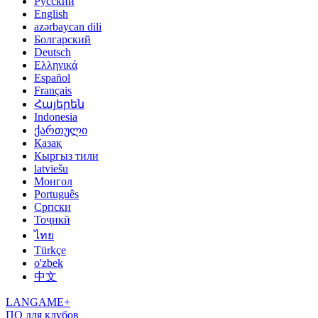
Русский
English
azərbaycan dili
Болгарский
Deutsch
Ελληνικά
Español
Français
Հայերեն
Indonesia
ქართული
Қазақ
Кыргыз тили
latviešu
Монгол
Português
Српски
Тоҷикӣ
ไทย
Türkçe
o'zbek
中文
LANGAME+
ПО для клубов