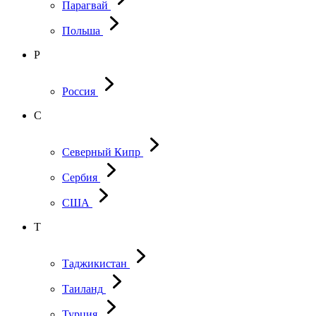
Парагвай
Польша
Р
Россия
С
Северный Кипр
Сербия
США
Т
Таджикистан
Таиланд
Турция