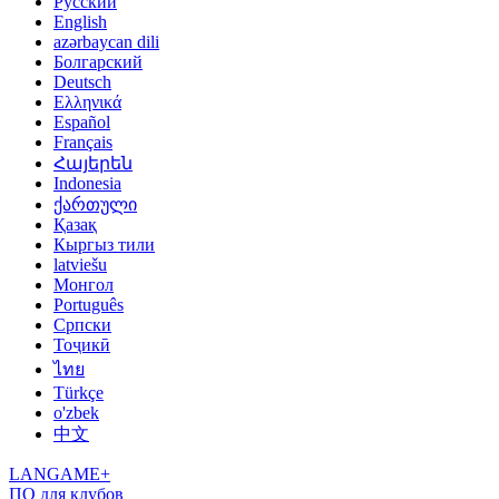
Русский
English
azərbaycan dili
Болгарский
Deutsch
Ελληνικά
Español
Français
Հայերեն
Indonesia
ქართული
Қазақ
Кыргыз тили
latviešu
Монгол
Português
Српски
Тоҷикӣ
ไทย
Türkçe
o'zbek
中文
LANGAME+
ПО для клубов