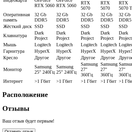
Видеокарта
GeForce
GeForce
RTX
RTX
RTX
RTX 5060
RTX 5060
5070
5070
5070 T
Оперативная
32 Gb
32 Gb
32 Gb
32 Gb
32 Gb
память
DDR5
DDR5
DDR5
DDR5
DDR5
Жёсткий диск
SSD
SSD
SSD
SSD
SSD
Dark
Dark
Dark
Dark
Dark
Клавиатура
Project
Project
Project
Project
Project
Мышь
Logitech
Logitech
Logitech
Logitech
Logite
Гарнитура
HyperX
HyperX
HyperX
HyperX
Hyper
Кресло
Другое
Другое
Другое
Другое
Друго
Samsung
Samsung
Samsu
Samsung
Samsung
Монитор
27"
27"
27"
25" 240Гц
25" 240Гц
360Гц
360Гц
360Гц
Интернет
>1 Гбит
>1 Гбит
>1 Гбит
>1 Гбит
>1 Гб
Расположение
Отзывы
Ваш отзыв будет первым!
Оставить отзыв