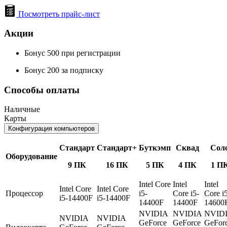
Посмотреть прайс-лист
Акции
Бонус 500 при регистрации
Бонус 200 за подписку
Способы оплаты
Наличные
Карты
Конфигурация компьютеров
Стандарт
Стандарт+
Буткэмп
Сквад
Сол
Оборудование
9 ПК
16 ПК
5 ПК
4 ПК
1 П
Intel Core
Intel
Intel
Intel Core
Intel Core
Процессор
i5-
Core i5-
Core i
i5-14400F
i5-14400F
14400F
14400F
14600
NVIDIA
NVIDIA
NVID
NVIDIA
NVIDIA
GeForce
GeForce
GeFor