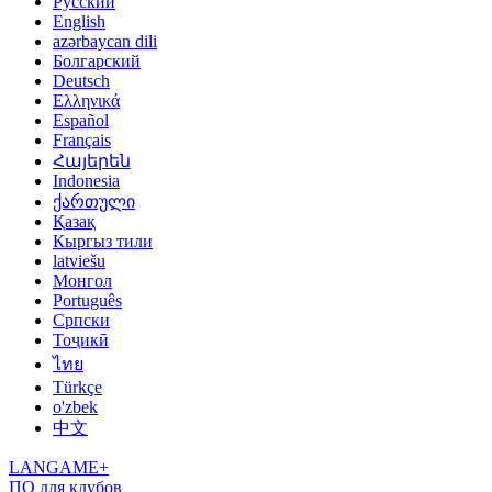
Русский
English
azərbaycan dili
Болгарский
Deutsch
Ελληνικά
Español
Français
Հայերեն
Indonesia
ქართული
Қазақ
Кыргыз тили
latviešu
Монгол
Português
Српски
Тоҷикӣ
ไทย
Türkçe
o'zbek
中文
LANGAME+
ПО для клубов