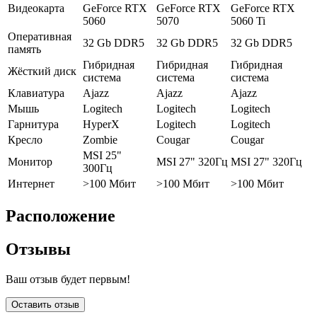
Видеокарта
GeForce RTX
GeForce RTX
GeForce RTX
5060
5070
5060 Ti
Оперативная
32 Gb DDR5
32 Gb DDR5
32 Gb DDR5
память
Гибридная
Гибридная
Гибридная
Жёсткий диск
система
система
система
Клавиатура
Ajazz
Ajazz
Ajazz
Мышь
Logitech
Logitech
Logitech
Гарнитура
HyperX
Logitech
Logitech
Кресло
Zombie
Cougar
Cougar
MSI 25"
Монитор
MSI 27" 320Гц
MSI 27" 320Гц
300Гц
Интернет
>100 Мбит
>100 Мбит
>100 Мбит
Расположение
Отзывы
Ваш отзыв будет первым!
Оставить отзыв