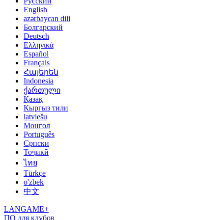
Русский
English
azərbaycan dili
Болгарский
Deutsch
Ελληνικά
Español
Français
Հայերեն
Indonesia
ქართული
Қазақ
Кыргыз тили
latviešu
Монгол
Português
Српски
Тоҷикӣ
ไทย
Türkçe
o'zbek
中文
LANGAME+
ПО для клубов